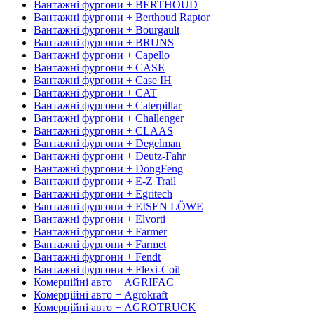
Вантажні фургони + BERTHOUD
Вантажні фургони + Berthoud Raptor
Вантажні фургони + Bourgault
Вантажні фургони + BRUNS
Вантажні фургони + Capello
Вантажні фургони + CASE
Вантажні фургони + Case IH
Вантажні фургони + CAT
Вантажні фургони + Caterpillar
Вантажні фургони + Challenger
Вантажні фургони + CLAAS
Вантажні фургони + Degelman
Вантажні фургони + Deutz-Fahr
Вантажні фургони + DongFeng
Вантажні фургони + E-Z Trail
Вантажні фургони + Egritech
Вантажні фургони + EISEN LÖWE
Вантажні фургони + Elvorti
Вантажні фургони + Farmer
Вантажні фургони + Farmet
Вантажні фургони + Fendt
Вантажні фургони + Flexi-Coil
Комерційні авто + AGRIFAC
Комерційні авто + Agrokraft
Комерційні авто + AGROTRUCK