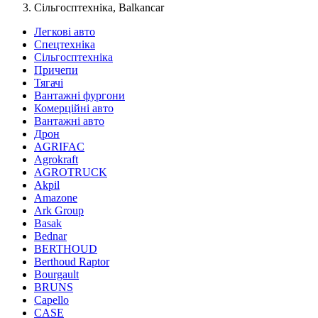
Сільгосптехніка, Balkancar
Легкові авто
Спецтехніка
Сільгосптехніка
Причепи
Тягачі
Вантажні фургони
Комерційні авто
Вантажні авто
Дрон
AGRIFAC
Agrokraft
AGROTRUCK
Akpil
Amazone
Ark Group
Basak
Bednar
BERTHOUD
Berthoud Raptor
Bourgault
BRUNS
Capello
CASE