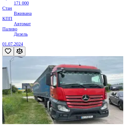
171 000
Стан
Вживана
КПП
Автомат
Паливо
Дизель
01.07.2024