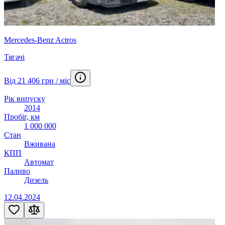
Mercedes-Benz Actros
Тягачі
Від 21 406 грн / міс
Рік випуску
2014
Пробіг, км
1 000 000
Стан
Вживана
КПП
Автомат
Паливо
Дизель
12.04.2024