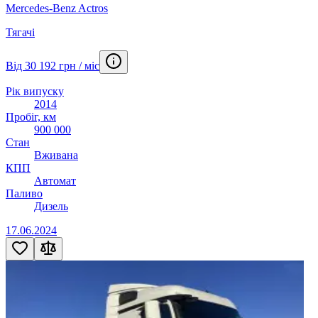
Mercedes-Benz Actros
Тягачі
Від 30 192 грн / міс
Рік випуску
2014
Пробіг, км
900 000
Стан
Вживана
КПП
Автомат
Паливо
Дизель
17.06.2024