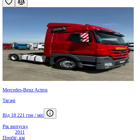
Mercedes-Benz Actros
Тягачі
Від 18 221 грн / міс
Рік випуску
2011
Пробіг, км