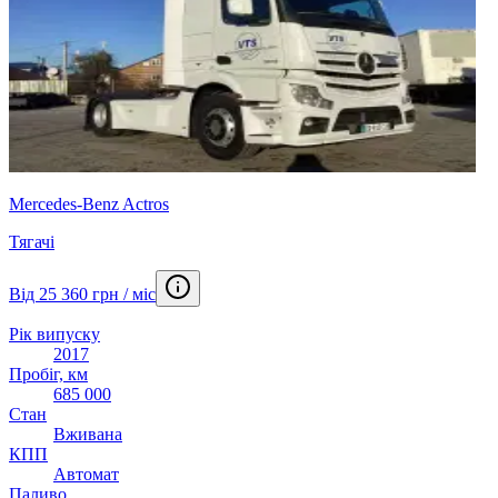
Mercedes-Benz Actros
Тягачі
Від 25 360 грн / міс
Рік випуску
2017
Пробіг, км
685 000
Стан
Вживана
КПП
Автомат
Паливо