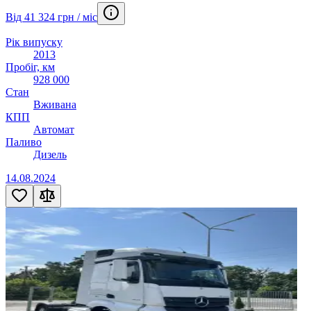
Від 41 324 грн / міс
Рік випуску
2013
Пробіг, км
928 000
Стан
Вживана
КПП
Автомат
Паливо
Дизель
14.08.2024