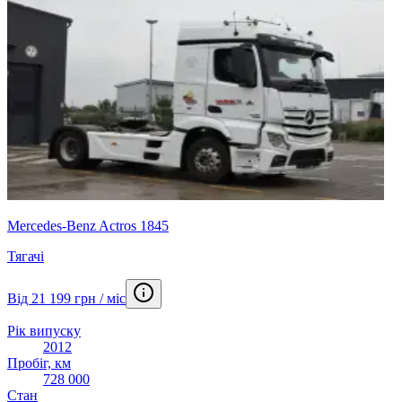
Mercedes-Benz Actros 1845
Тягачі
Від 21 199 грн / міс
Рік випуску
2012
Пробіг, км
728 000
Стан