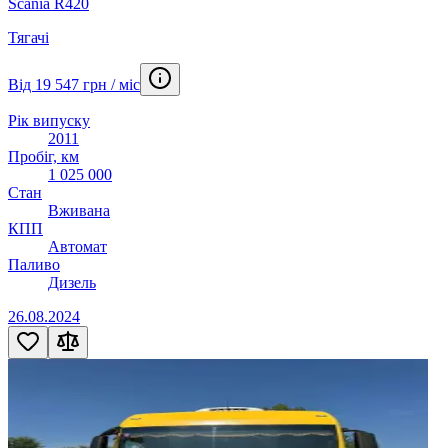
Scania R420
Тягачі
Від 19 547 грн / міс
Рік випуску
2011
Пробіг, км
1 025 000
Стан
Вживана
КПП
Автомат
Паливо
Дизель
26.08.2024