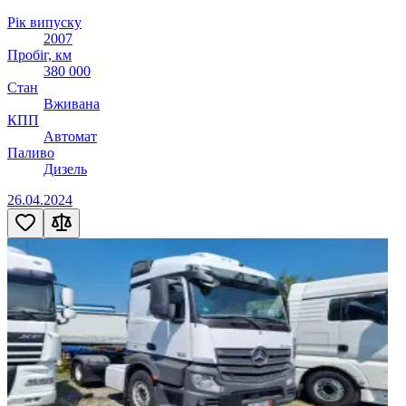
Рік випуску
2007
Пробіг, км
380 000
Стан
Вживана
КПП
Автомат
Паливо
Дизель
26.04.2024