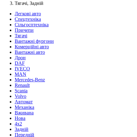
Тягачі, Задній
Легкові авто
Спецтехніка
Сільгосптехніка
Причепи
Тягачі
Вантажні фургони
Комерційні авто
Вантажні авто
Дрон
DAF
IVECO
MAN
Mercedes-Benz
Renault
Scania
Volvo
Автомат
Механіка
Вживана
Нова
4х2
Задній
Передній