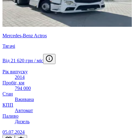
Mercedes-Benz Actros
Тягачі
Від 21 620 грн / міс
Рік випуску
2014
Пробіг, км
794 000
Стан
Вживана
КПП
Автомат
Паливо
Дизель
05.07.2024