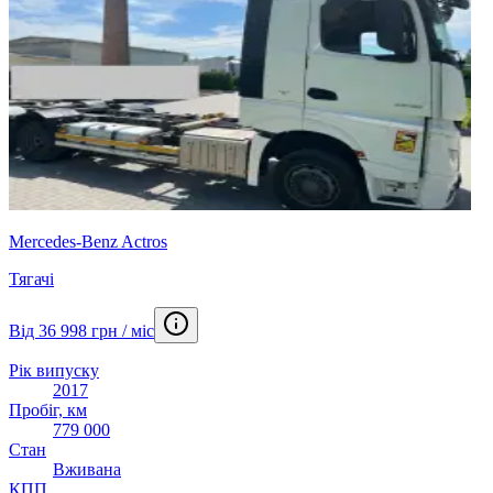
Mercedes-Benz Actros
Тягачі
Від 36 998 грн / міс
Рік випуску
2017
Пробіг, км
779 000
Стан
Вживана
КПП