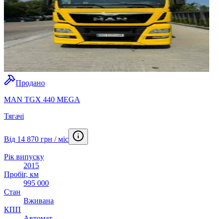
Продано
MAN TGX 440 MEGA
Тягачі
Від 14 870 грн / міс
Рік випуску
2015
Пробіг, км
995 000
Стан
Вживана
КПП
Автомат