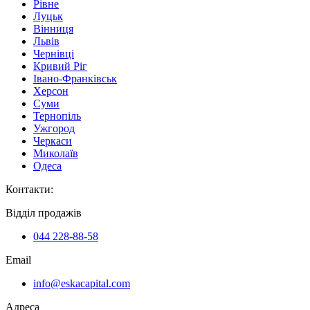
Рівне
Луцьк
Вінниця
Львів
Чернівці
Кривий Ріг
Івано-Франківськ
Херсон
Суми
Тернопіль
Ужгород
Черкаси
Миколаїв
Одеса
Контакти
:
Відділ продажів
044 228-88-58
Email
info@eskacapital.com
Адреса