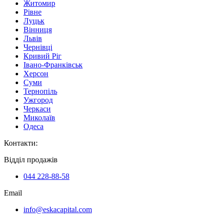
Житомир
Рівне
Луцьк
Вінниця
Львів
Чернівці
Кривий Ріг
Івано-Франківськ
Херсон
Суми
Тернопіль
Ужгород
Черкаси
Миколаїв
Одеса
Контакти
:
Відділ продажів
044 228-88-58
Email
info@eskacapital.com