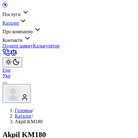
Послуги
Каталог
Про компанію
Контакти
Подати заявку
Калькулятор
Eng
Укр
Головна
/
Каталог
/
Akpil KM180
Akpil KM180