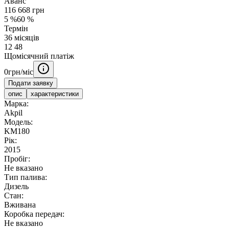
Аванс
116 668
грн
5
%
60
%
Термін
36
місяців
12
48
Щомісячний платіж
0
грн/міс
Подати заявку
опис
характеристики
Марка:
Akpil
Модель:
KM180
Рік:
2015
Пробіг:
Не вказано
Тип палива:
Дизель
Стан:
Вживана
Коробка передач:
Не вказано