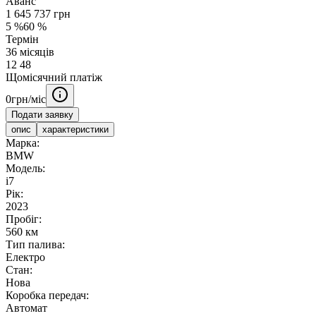
Аванс
1 645 737
грн
5
%
60
%
Термін
36
місяців
12
48
Щомісячний платіж
0
грн/міс
Подати заявку
опис
характеристики
Марка:
BMW
Модель:
i7
Рік:
2023
Пробіг:
560 км
Тип палива:
Електро
Стан:
Нова
Коробка передач:
Автомат