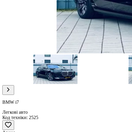
Item
1
of
21
Item
1
of
BMW i7
21
Легкові авто
Код техніки: 2525