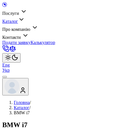
Послуги
Каталог
Про компанію
Контакти
Подати заявку
Калькулятор
Eng
Укр
Головна
/
Каталог
/
BMW i7
BMW i7