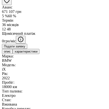
Аванс
671 107
грн
5
%
60
%
Термін
36
місяців
12
48
Щомісячний платіж
0
грн/міс
Подати заявку
опис
характеристики
Марка:
BMW
Модель:
iX
Рік:
2022
Пробіг:
18000 км
Тип палива:
Електро
Стан:
Вживана
Коробка передач: