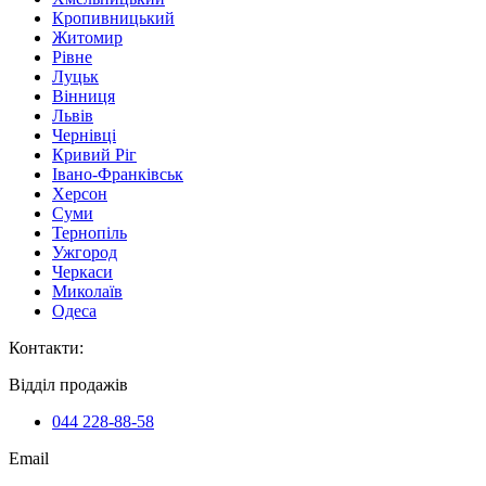
Кропивницький
Житомир
Рівне
Луцьк
Вінниця
Львів
Чернівці
Кривий Ріг
Івано-Франківськ
Херсон
Суми
Тернопіль
Ужгород
Черкаси
Миколаїв
Одеса
Контакти
:
Відділ продажів
044 228-88-58
Email