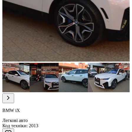
Item
1
of
12
Item
1
of
BMW iX
12
Легкові авто
Код техніки: 2013