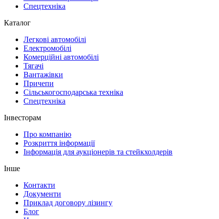
Спецтехніка
Каталог
Легкові автомобілі
Електромобілі
Комерційні автомобілі
Тягачі
Вантажівки
Причепи
Сільськогосподарська техніка
Спецтехніка
Інвесторам
Про компанію
Розкриття інформації
Інформація для аукціонерів та стейкхолдерів
Інше
Контакти
Документи
Приклад договору лізингу
Блог