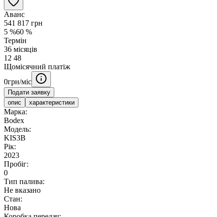
Аванс
541 817
грн
5
%
60
%
Термін
36
місяців
12
48
Щомісячний платіж
0
грн/міс
Подати заявку
опис
характеристики
Марка:
Bodex
Модель:
KIS3B
Рік:
2023
Пробіг:
0
Тип палива:
Не вказано
Стан:
Нова
Коробка передач: