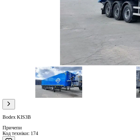
Item
1
of
16
Item
1
of
Bodex KIS3B
16
Причепи
Код техніки: 174