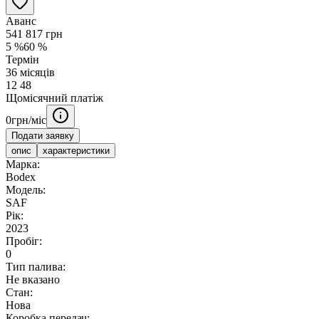
Аванс
541 817
грн
5
%
60
%
Термін
36
місяців
12
48
Щомісячний платіж
0
грн/міс
Подати заявку
опис
характеристики
Марка:
Bodex
Модель:
SAF
Рік:
2023
Пробіг:
0
Тип палива:
Не вказано
Стан:
Нова
Коробка передач: