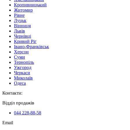
Кропивницький
Житомир
Рівне
Луцьк
Вінниця
Львів
Чернівці
Кривий Ріг
Івано-Франківськ
Херсон
Суми
Тернопіль
Ужгород
Черкаси
Миколаїв
Одеса
Контакти
:
Відділ продажів
044 228-88-58
Email