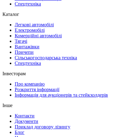
Спецтехніка
Каталог
Легкові автомобілі
Електромобілі
Комерційні автомобілі
Тягачі
Вантажівки
Причепи
Сільськогосподарська техніка
Спецтехніка
Інвесторам
Про компанію
Розкриття інформації
Інформація для аукціонерів та стейкхолдерів
Інше
Контакти
Документи
Приклад договору лізингу
Блог