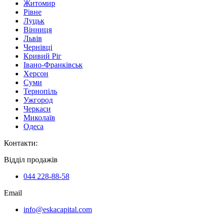
Житомир
Рівне
Луцьк
Вінниця
Львів
Чернівці
Кривий Ріг
Івано-Франківськ
Херсон
Суми
Тернопіль
Ужгород
Черкаси
Миколаїв
Одеса
Контакти
:
Відділ продажів
044 228-88-58
Email
info@eskacapital.com