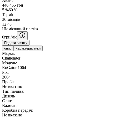
Аванс
446 455
грн
5
%
60
%
Термін
36
місяців
12
48
Щомісячний платіж
0
грн/міс
Подати заявку
опис
характеристики
Марка:
Challenger
Модель:
RoGator 1064
Рік:
2004
Пробіг:
Не вказано
Тип палива:
Дизель
Стан:
Вживана
Коробка передач:
Не вказано