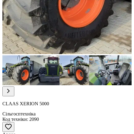
Item
1
of
8
Item
1
of
CLAAS XERION 5000
8
Сільгосптехніка
Код техніки: 2090