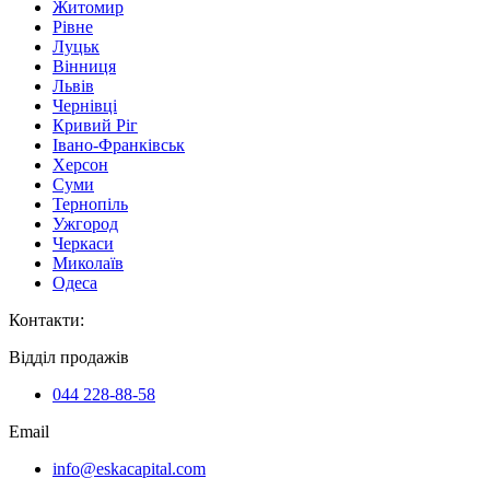
Житомир
Рівне
Луцьк
Вінниця
Львів
Чернівці
Кривий Ріг
Івано-Франківськ
Херсон
Суми
Тернопіль
Ужгород
Черкаси
Миколаїв
Одеса
Контакти
:
Відділ продажів
044 228-88-58
Email
info@eskacapital.com