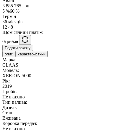
Аванс
3 885 765
грн
5
%
60
%
Термін
36
місяців
12
48
Щомісячний платіж
0
грн/міс
Подати заявку
опис
характеристики
Марка:
CLAAS
Модель:
XERION 5000
Рік:
2019
Пробіг:
Не вказано
Тип палива:
Дизель
Стан:
Вживана
Коробка передач:
Не вказано