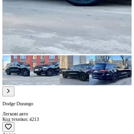
Item
1
of
9
Item
1
of
Dodge Durango
9
Легкові авто
Код техніки: 4213