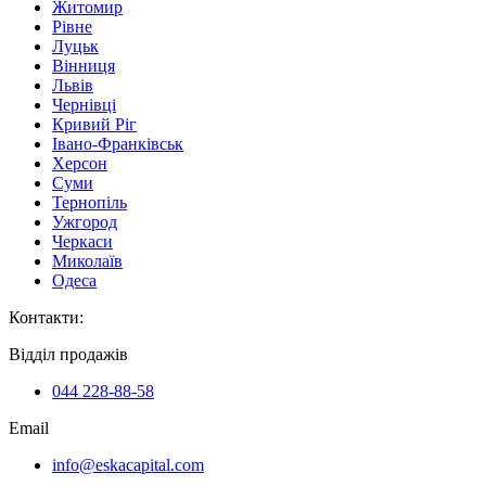
Житомир
Рівне
Луцьк
Вінниця
Львів
Чернівці
Кривий Ріг
Івано-Франківськ
Херсон
Суми
Тернопіль
Ужгород
Черкаси
Миколаїв
Одеса
Контакти
:
Відділ продажів
044 228-88-58
Email
info@eskacapital.com