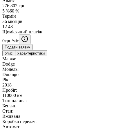
Аванс
276 802
грн
5
%
60
%
Термін
36
місяців
12
48
Щомісячний платіж
0
грн/міс
Подати заявку
опис
характеристики
Марка:
Dodge
Модель:
Durango
Рік:
2018
Пробіг:
110000 км
Тип палива:
Бензин
Стан:
Вживана
Коробка передач:
Автомат