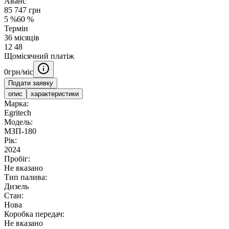
Аванс
85 747
грн
5
%
60
%
Термін
36
місяців
12
48
Щомісячний платіж
0
грн/міс
Подати заявку
опис
характеристики
Марка:
Egritech
Модель:
МЗП-180
Рік:
2024
Пробіг:
Не вказано
Тип палива:
Дизель
Стан:
Нова
Коробка передач:
Не вказано