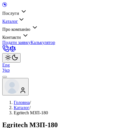
Послуги
Каталог
Про компанію
Контакти
Подати заявку
Калькулятор
Eng
Укр
Головна
/
Каталог
/
Egritech МЗП-180
Egritech МЗП-180