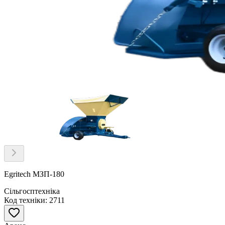
Item
1
of
1
Item
1
of
Egritech МЗП-180
1
Сільгосптехніка
Код техніки: 2711