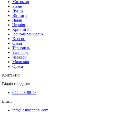
Житомир
Рівне
Луцьк
Вінниця
Львів
Чернівці
Кривий Ріг
Івано-Франківськ
Херсон
Суми
Тернопіль
Ужгород
Черкаси
Миколаїв
Одеса
Контакти
:
Відділ продажів
044 228-88-58
Email
info@eskacapital.com