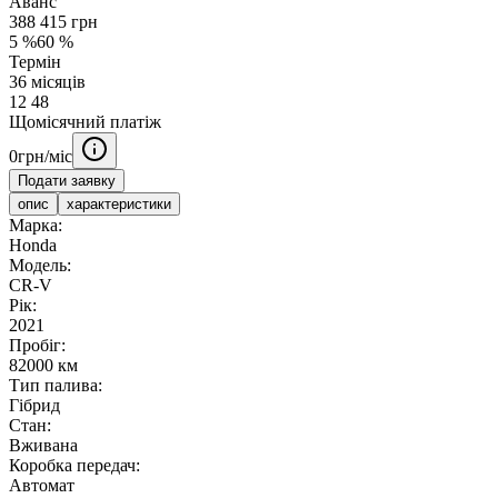
Аванс
388 415
грн
5
%
60
%
Термін
36
місяців
12
48
Щомісячний платіж
0
грн/міс
Подати заявку
опис
характеристики
Марка:
Honda
Модель:
CR-V
Рік:
2021
Пробіг:
82000 км
Тип палива:
Гібрид
Стан:
Вживана
Коробка передач:
Автомат