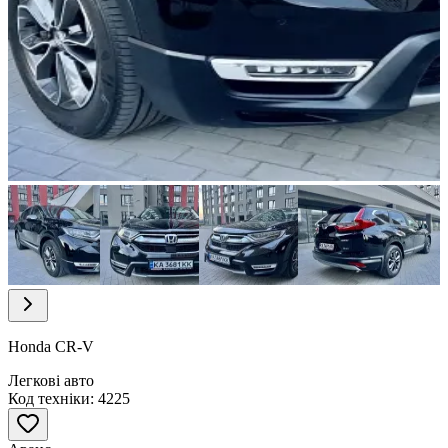
Item
1
of
15
Item
1
of
Honda CR-V
15
Легкові авто
Код техніки: 4225