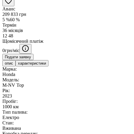
Аванс
209 833
грн
5
%
60
%
Термін
36
місяців
12
48
Щомісячний платіж
0
грн/міс
Подати заявку
опис
характеристики
Марка:
Honda
Модель:
M-NV Top
Рік:
2023
Пробіг:
1000 км
Тип палива:
Електро
Стан:
Вживана
Коробка передач: