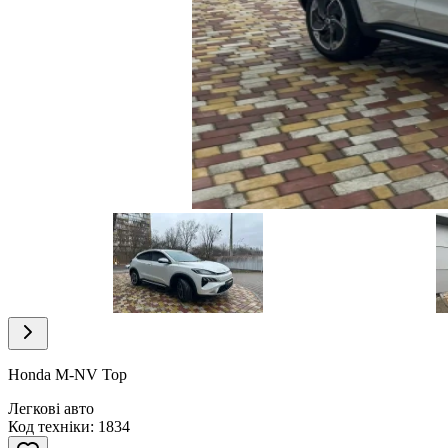
Item
1
of
20
Item
1
of
Honda M-NV Top
20
Легкові авто
Код техніки: 1834