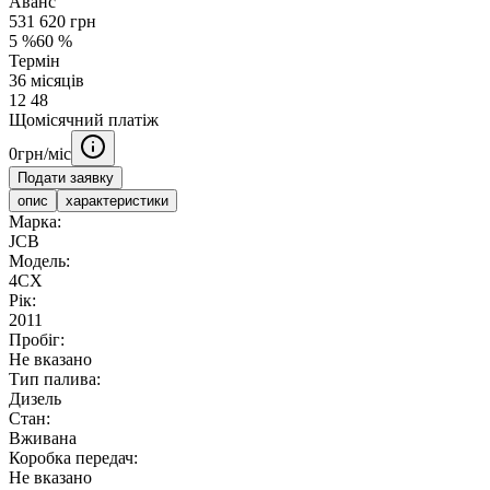
Аванс
531 620
грн
5
%
60
%
Термін
36
місяців
12
48
Щомісячний платіж
0
грн/міс
Подати заявку
опис
характеристики
Марка:
JCB
Модель:
4CX
Рік:
2011
Пробіг:
Не вказано
Тип палива:
Дизель
Стан:
Вживана
Коробка передач:
Не вказано