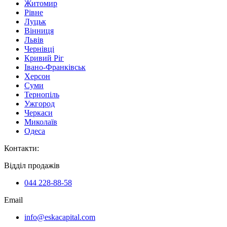
Житомир
Рівне
Луцьк
Вінниця
Львів
Чернівці
Кривий Ріг
Івано-Франківськ
Херсон
Суми
Тернопіль
Ужгород
Черкаси
Миколаїв
Одеса
Контакти
:
Відділ продажів
044 228-88-58
Email
info@eskacapital.com