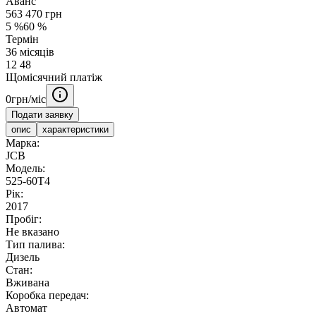
Аванс
563 470
грн
5
%
60
%
Термін
36
місяців
12
48
Щомісячний платіж
0
грн/міс
Подати заявку
опис
характеристики
Марка:
JCB
Модель:
525-60T4
Рік:
2017
Пробіг:
Не вказано
Тип палива:
Дизель
Стан:
Вживана
Коробка передач:
Автомат