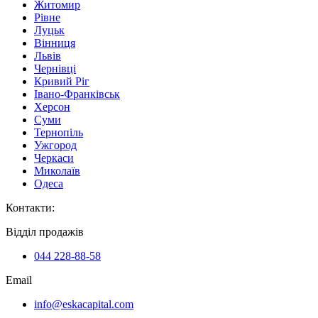
Житомир
Рівне
Луцьк
Вінниця
Львів
Чернівці
Кривий Ріг
Івано-Франківськ
Херсон
Суми
Тернопіль
Ужгород
Черкаси
Миколаїв
Одеса
Контакти
:
Відділ продажів
044 228-88-58
Email
info@eskacapital.com