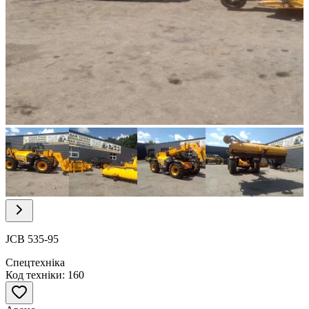
Item
1
of
21
Item
1
of
JCB 535-95
21
Спецтехніка
Код техніки: 160