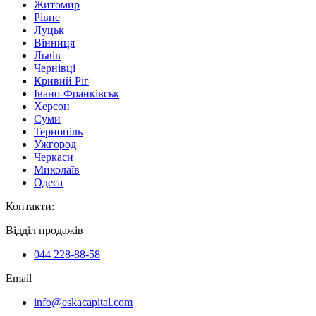
Житомир
Рівне
Луцьк
Вінниця
Львів
Чернівці
Кривий Ріг
Івано-Франківськ
Херсон
Суми
Тернопіль
Ужгород
Черкаси
Миколаїв
Одеса
Контакти
:
Відділ продажів
044 228-88-58
Email
info@eskacapital.com