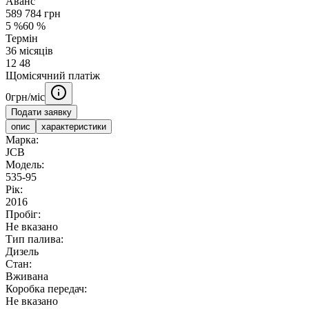
Аванс
589 784
грн
5
%
60
%
Термін
36
місяців
12
48
Щомісячний платіж
0
грн/міс
Подати заявку
опис
характеристики
Марка:
JCB
Модель:
535-95
Рік:
2016
Пробіг:
Не вказано
Тип палива:
Дизель
Стан:
Вживана
Коробка передач:
Не вказано