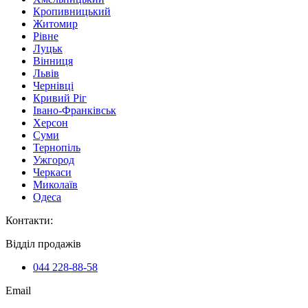
Кропивницький
Житомир
Рівне
Луцьк
Вінниця
Львів
Чернівці
Кривий Ріг
Івано-Франківськ
Херсон
Суми
Тернопіль
Ужгород
Черкаси
Миколаїв
Одеса
Контакти
:
Відділ продажів
044 228-88-58
Email