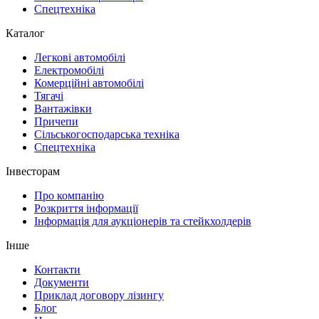
Спецтехніка
Каталог
Легкові автомобілі
Електромобілі
Комерційні автомобілі
Тягачі
Вантажівки
Причепи
Сільськогосподарська техніка
Спецтехніка
Інвесторам
Про компанію
Розкриття інформації
Інформація для аукціонерів та стейкхолдерів
Інше
Контакти
Документи
Приклад договору лізингу
Блог