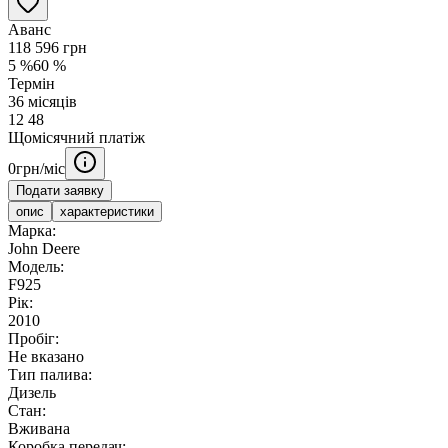
Аванс
118 596
грн
5
%
60
%
Термін
36
місяців
12
48
Щомісячний платіж
0
грн/міс
Подати заявку
опис
характеристики
Марка:
John Deere
Модель:
F925
Рік:
2010
Пробіг:
Не вказано
Тип палива:
Дизель
Стан:
Вживана
Коробка передач: