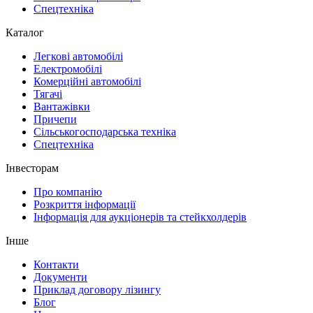
Спецтехніка
Каталог
Легкові автомобілі
Електромобілі
Комерційні автомобілі
Тягачі
Вантажівки
Причепи
Сільськогосподарська техніка
Спецтехніка
Інвесторам
Про компанію
Розкриття інформації
Інформація для аукціонерів та стейкхолдерів
Інше
Контакти
Документи
Приклад договору лізингу
Блог