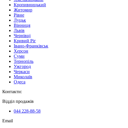
Кропивницький
Житомир
Рівне
Луцьк
Вінниця
Львів
Чернівці
Кривий Ріг
Івано-Франківськ
Херсон
Суми
Тернопіль
Ужгород
Черкаси
Миколаїв
Одеса
Контакти
:
Відділ продажів
044 228-88-58
Email