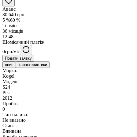
Аванс
80 640
грн
5
%
60
%
Термін
36
місяців
12
48
Щомісячний платіж
0
грн/міс
Подати заявку
опис
характеристики
Марка:
Kogel
Модель:
S24
Рік:
2012
Пробіг:
0
Тип палива:
Не вказано
Стан:
Вживана
Коробка передач: