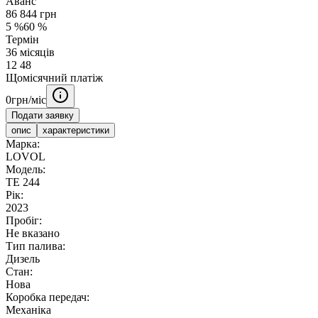
Аванс
86 844
грн
5
%
60
%
Термін
36
місяців
12
48
Щомісячний платіж
0
грн/міс
Подати заявку
опис
характеристики
Марка:
LOVOL
Модель:
ТЕ 244
Рік:
2023
Пробіг:
Не вказано
Тип палива:
Дизель
Стан:
Нова
Коробка передач:
Механіка