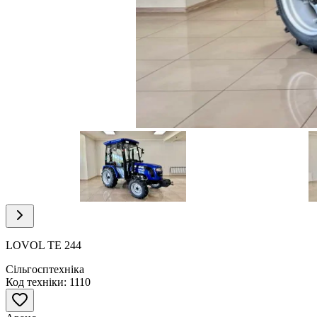
Item
1
of
25
Item
1
of
LOVOL ТЕ 244
25
Сільгосптехніка
Код техніки: 1110