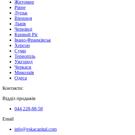
Житомир
Рівне
Луцьк
Вінниця
Львів
Чернівці
Кривий Ріг
Івано-Франківськ
Херсон
Суми
Тернопіль
Ужгород
Черкаси
Миколаїв
Одеса
Контакти
:
Відділ продажів
044 228-88-58
Email
info@eskacapital.com