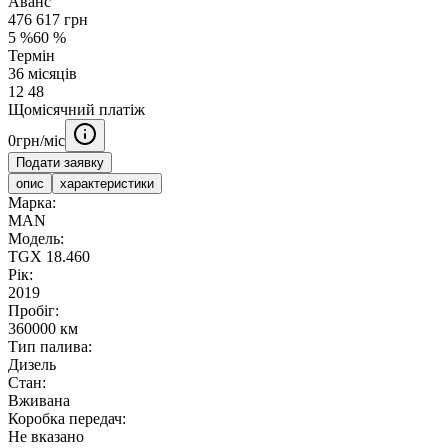
Аванс
476 617
грн
5
%
60
%
Термін
36
місяців
12
48
Щомісячний платіж
0
грн/міс
Подати заявку
опис
характеристики
Марка:
MAN
Модель:
TGX 18.460
Рік:
2019
Пробіг:
360000 км
Тип палива:
Дизель
Стан:
Вживана
Коробка передач:
Не вказано