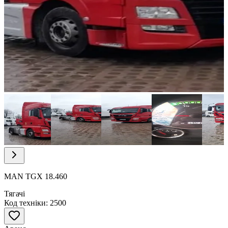
Item
1
of
5
Item
1
of
MAN TGX 18.460
5
Тягачі
Код техніки: 2500