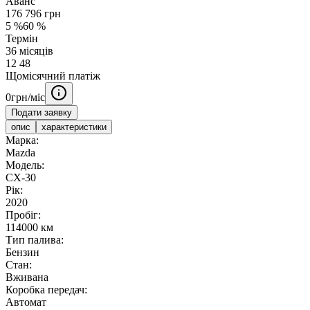
Аванс
176 796
грн
5
%
60
%
Термін
36
місяців
12
48
Щомісячний платіж
0
грн/міс
Подати заявку
опис
характеристики
Марка:
Mazda
Модель:
CX-30
Рік:
2020
Пробіг:
114000 км
Тип палива:
Бензин
Стан:
Вживана
Коробка передач:
Автомат