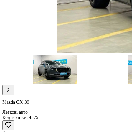
Item
1
of
5
Item
1
of
Mazda CX-30
5
Легкові авто
Код техніки: 4575