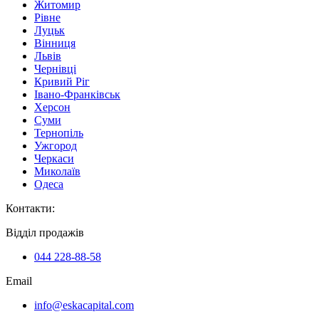
Житомир
Рівне
Луцьк
Вінниця
Львів
Чернівці
Кривий Ріг
Івано-Франківськ
Херсон
Суми
Тернопіль
Ужгород
Черкаси
Миколаїв
Одеса
Контакти
:
Відділ продажів
044 228-88-58
Email
info@eskacapital.com