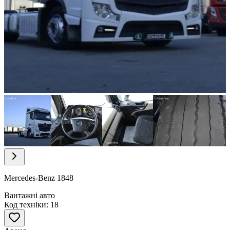
Item
1
of
11
Item
1
of
Mercedes-Benz 1848
11
Вантажні авто
Код техніки: 18