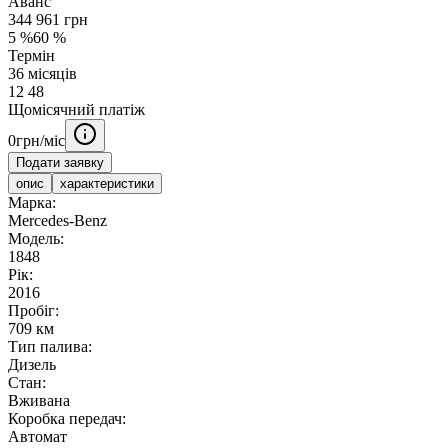
Аванс
344 961
грн
5
%
60
%
Термін
36
місяців
12
48
Щомісячний платіж
0
грн/міс
Подати заявку
опис
характеристики
Марка:
Mercedes-Benz
Модель:
1848
Рік:
2016
Пробіг:
709 км
Тип палива:
Дизель
Стан:
Вживана
Коробка передач:
Автомат