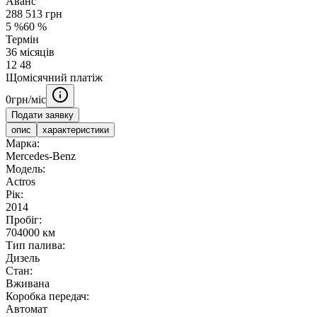
Аванс
288 513
грн
5
%
60
%
Термін
36
місяців
12
48
Щомісячний платіж
0
грн/міс
Подати заявку
опис
характеристики
Марка:
Mercedes-Benz
Модель:
Actros
Рік:
2014
Пробіг:
704000 км
Тип палива:
Дизель
Стан:
Вживана
Коробка передач:
Автомат