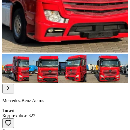
Item
1
of
31
Item
1
of
Mercedes-Benz Actros
31
Тягачі
Код техніки: 322