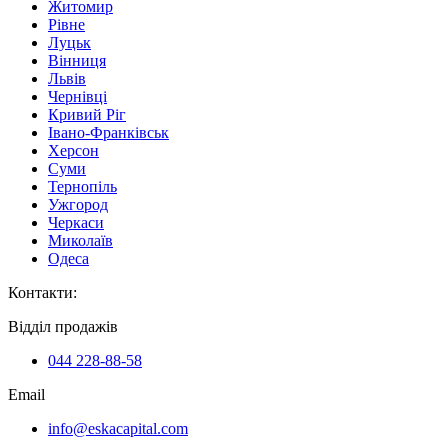
Житомир
Рівне
Луцьк
Вінниця
Львів
Чернівці
Кривий Ріг
Івано-Франківськ
Херсон
Суми
Тернопіль
Ужгород
Черкаси
Миколаїв
Одеса
Контакти
:
Відділ продажів
044 228-88-58
Email
info@eskacapital.com