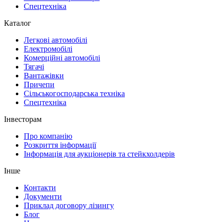
Спецтехніка
Каталог
Легкові автомобілі
Електромобілі
Комерційні автомобілі
Тягачі
Вантажівки
Причепи
Сільськогосподарська техніка
Спецтехніка
Інвесторам
Про компанію
Розкриття інформації
Інформація для аукціонерів та стейкхолдерів
Інше
Контакти
Документи
Приклад договору лізингу
Блог