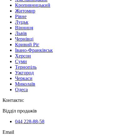
Кропивницький
Житомир
Рівне
Луцьк
Вінниця
Львів
Чернівці
Кривий Ріг
Івано-Франківськ
Херсон
Суми
Тернопіль
Ужгород
Черкаси
Миколаїв
Одеса
Контакти
:
Відділ продажів
044 228-88-58
Email