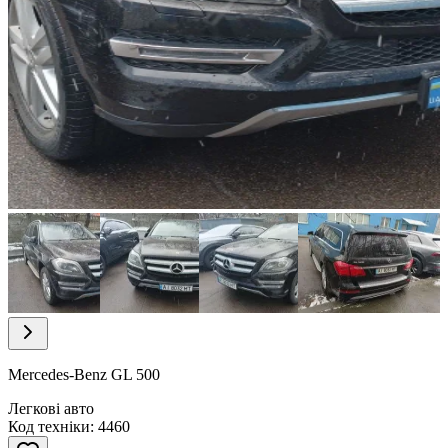
Item
1
of
12
Item
1
of
Mercedes-Benz GL 500
12
Легкові авто
Код техніки: 4460