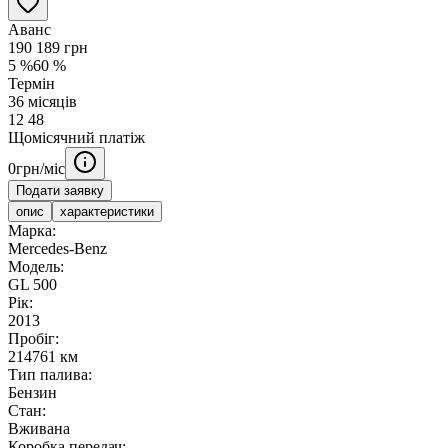
Аванс
190 189
грн
5
%
60
%
Термін
36
місяців
12
48
Щомісячний платіж
0
грн/міс
Подати заявку
опис
характеристики
Марка:
Mercedes-Benz
Модель:
GL 500
Рік:
2013
Пробіг:
214761 км
Тип палива:
Бензин
Стан:
Вживана
Коробка передач: