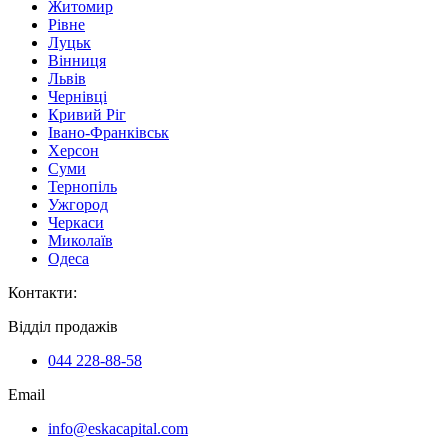
Житомир
Рівне
Луцьк
Вінниця
Львів
Чернівці
Кривий Ріг
Івано-Франківськ
Херсон
Суми
Тернопіль
Ужгород
Черкаси
Миколаїв
Одеса
Контакти
:
Відділ продажів
044 228-88-58
Email
info@eskacapital.com