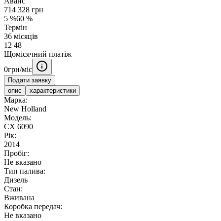
Аванс
714 328
грн
5
%
60
%
Термін
36
місяців
12
48
Щомісячний платіж
0
грн/міс
Подати заявку
опис
характеристики
Марка:
New Holland
Модель:
CX 6090
Рік:
2014
Пробіг:
Не вказано
Тип палива:
Дизель
Стан:
Вживана
Коробка передач:
Не вказано