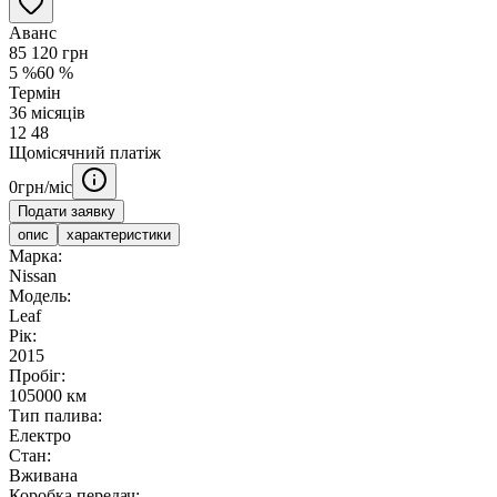
Аванс
85 120
грн
5
%
60
%
Термін
36
місяців
12
48
Щомісячний платіж
0
грн/міс
Подати заявку
опис
характеристики
Марка:
Nissan
Модель:
Leaf
Рік:
2015
Пробіг:
105000 км
Тип палива:
Електро
Стан:
Вживана
Коробка передач: