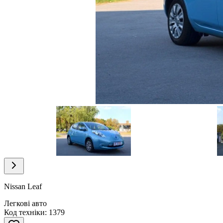
Item
1
of
30
Item
1
of
Nissan Leaf
30
Легкові авто
Код техніки: 1379