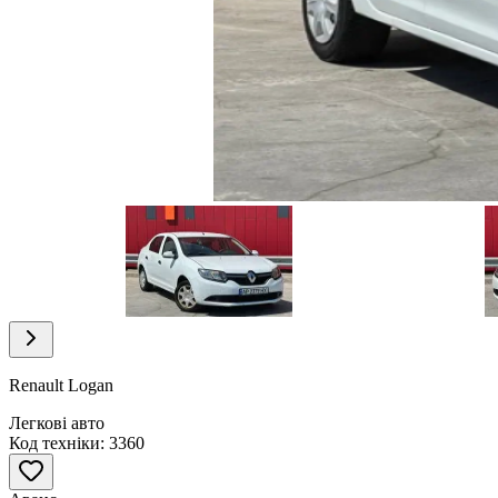
Item
1
of
14
Item
1
of
Renault Logan
14
Легкові авто
Код техніки: 3360