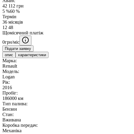
Аванс
42 112
грн
5
%
60
%
Термін
36
місяців
12
48
Щомісячний платіж
0
грн/міс
Подати заявку
опис
характеристики
Марка:
Renault
Модель:
Logan
Рік:
2016
Пробіг:
186000 км
Тип палива:
Бензин
Стан:
Вживана
Коробка передач:
Механіка