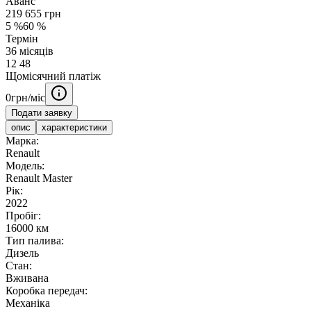
Аванс
219 655
грн
5
%
60
%
Термін
36
місяців
12
48
Щомісячний платіж
0
грн/міс
Подати заявку
опис
характеристики
Марка:
Renault
Модель:
Renault Master
Рік:
2022
Пробіг:
16000 км
Тип палива:
Дизель
Стан:
Вживана
Коробка передач:
Механіка