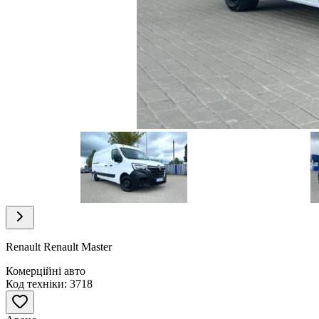
Item
1
of
18
Item
1
of
Renault Renault Master
18
Комерційні авто
Код техніки: 3718