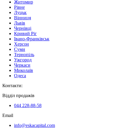
Житомир
Рівне
Луцьк
Вінниця
Львів
Чернівці
Кривий Ріг
Івано-Франківськ
Херсон
Суми
Тернопіль
Ужгород
Черкаси
Миколаїв
Одеса
Контакти
:
Відділ продажів
044 228-88-58
Email
info@eskacapital.com