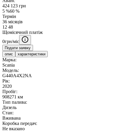
Аванс
424 123
грн
5
%
60
%
Термін
36
місяців
12
48
Щомісячний платіж
0
грн/міс
Подати заявку
опис
характеристики
Марка:
Scania
Модель:
G440A4X2NA
Рік:
2020
Пробіг:
908271 км
Тип палива:
Дизель
Стан:
Вживана
Коробка передач:
Не вказано