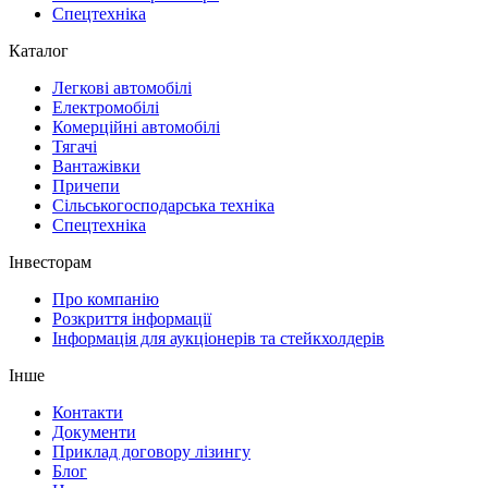
Спецтехніка
Каталог
Легкові автомобілі
Електромобілі
Комерційні автомобілі
Тягачі
Вантажівки
Причепи
Сільськогосподарська техніка
Спецтехніка
Інвесторам
Про компанію
Розкриття інформації
Інформація для аукціонерів та стейкхолдерів
Інше
Контакти
Документи
Приклад договору лізингу
Блог