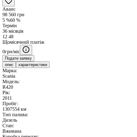
Аванс
98 560
грн
5
%
60
%
Термін
36
місяців
12
48
Щомісячний платіж
0
грн/міс
Подати заявку
опис
характеристики
Марка:
Scania
Модель:
R420
Рік:
2011
Пробіг:
1307554 км
Тип палива:
Дизель
Стан:
Вживана
Коробка передач: