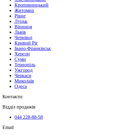
Кропивницький
Житомир
Рівне
Луцьк
Вінниця
Львів
Чернівці
Кривий Ріг
Івано-Франківськ
Херсон
Суми
Тернопіль
Ужгород
Черкаси
Миколаїв
Одеса
Контакти
:
Відділ продажів
044 228-88-58
Email