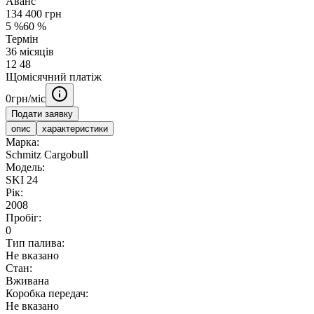
Аванс
134 400
грн
5
%
60
%
Термін
36
місяців
12
48
Щомісячний платіж
0
грн/міс
Подати заявку
опис
характеристики
Марка:
Schmitz Cargobull
Модель:
SKI 24
Рік:
2008
Пробіг:
0
Тип палива:
Не вказано
Стан:
Вживана
Коробка передач:
Не вказано