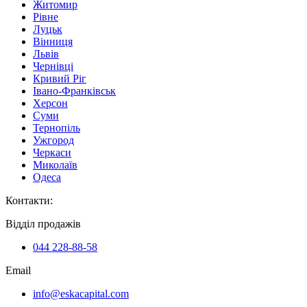
Житомир
Рівне
Луцьк
Вінниця
Львів
Чернівці
Кривий Ріг
Івано-Франківськ
Херсон
Суми
Тернопіль
Ужгород
Черкаси
Миколаїв
Одеса
Контакти
:
Відділ продажів
044 228-88-58
Email
info@eskacapital.com