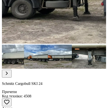
Item
1
of
32
Item
1
of
Schmitz Cargobull SKI 24
32
Причепи
Код техніки: 4508