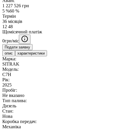
Аванс
1 227 526
грн
5
%
60
%
Термін
36
місяців
12
48
Щомісячний платіж
0
грн/міс
Подати заявку
опис
характеристики
Марка:
SITRAK
Модель:
C7H
Рік:
2025
Пробіг:
Не вказано
Тип палива:
Дизель
Стан:
Нова
Коробка передач:
Механіка