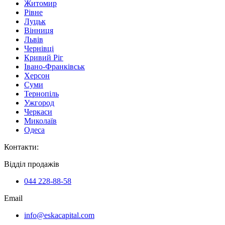
Житомир
Рівне
Луцьк
Вінниця
Львів
Чернівці
Кривий Ріг
Івано-Франківськ
Херсон
Суми
Тернопіль
Ужгород
Черкаси
Миколаїв
Одеса
Контакти
:
Відділ продажів
044 228-88-58
Email
info@eskacapital.com