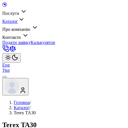
Послуги
Каталог
Про компанію
Контакти
Подати заявку
Калькулятор
Eng
Укр
Головна
/
Каталог
/
Terex TA30
Terex TA30