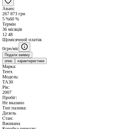
Аванс
267 873
грн
5
%
60
%
Термін
36
місяців
12
48
Щомісячний платіж
0
грн/міс
Подати заявку
опис
характеристики
Марка:
Terex
Модель:
TA30
Рік:
2007
Пробіг:
Не вказано
Тип палива:
Дизель
Стан:
Вживана
Коробка передач: