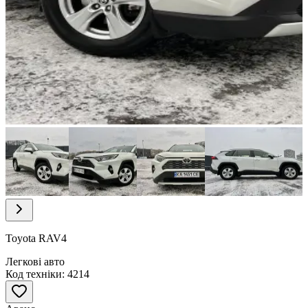
Item
1
of
8
Item
1
of
Toyota RAV4
8
Легкові авто
Код техніки: 4214