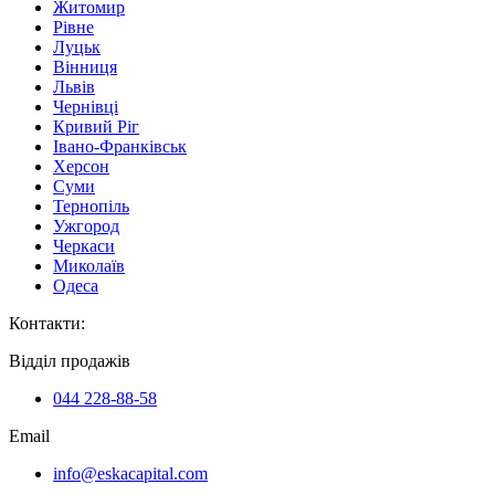
Житомир
Рівне
Луцьк
Вінниця
Львів
Чернівці
Кривий Ріг
Івано-Франківськ
Херсон
Суми
Тернопіль
Ужгород
Черкаси
Миколаїв
Одеса
Контакти
:
Відділ продажів
044 228-88-58
Email
info@eskacapital.com