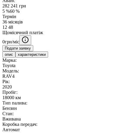
Аванс
282 241
грн
5
%
60
%
Термін
36
місяців
12
48
Щомісячний платіж
0
грн/міс
Подати заявку
опис
характеристики
Марка:
Toyota
Модель:
RAV4
Рік:
2020
Пробіг:
18000 км
Тип палива:
Бензин
Стан:
Вживана
Коробка передач:
Автомат