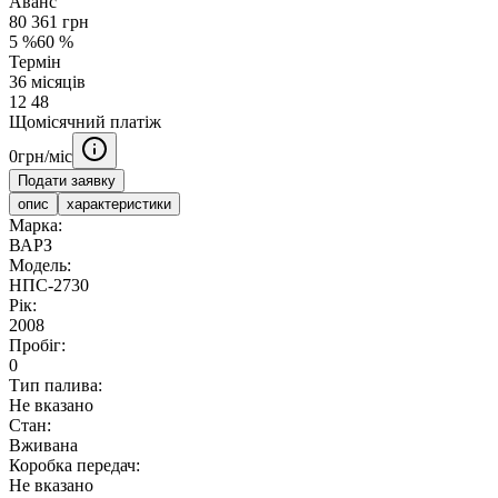
Аванс
80 361
грн
5
%
60
%
Термін
36
місяців
12
48
Щомісячний платіж
0
грн/міс
Подати заявку
опис
характеристики
Марка:
ВАРЗ
Модель:
НПС-2730
Рік:
2008
Пробіг:
0
Тип палива:
Не вказано
Стан:
Вживана
Коробка передач:
Не вказано