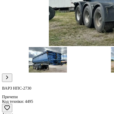
Item
1
of
26
Item
1
of
ВАРЗ НПС-2730
26
Причепи
Код техніки: 4495