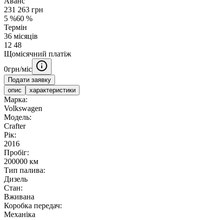
Аванс
231 263
грн
5
%
60
%
Термін
36
місяців
12
48
Щомісячний платіж
0
грн/міс
Подати заявку
опис
характеристики
Марка:
Volkswagen
Модель:
Crafter
Рік:
2016
Пробіг:
200000 км
Тип палива:
Дизель
Стан:
Вживана
Коробка передач:
Механіка