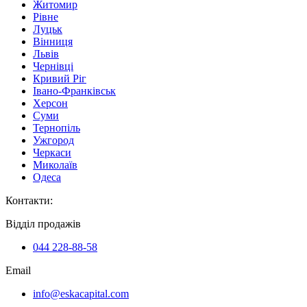
Житомир
Рівне
Луцьк
Вінниця
Львів
Чернівці
Кривий Ріг
Івано-Франківськ
Херсон
Суми
Тернопіль
Ужгород
Черкаси
Миколаїв
Одеса
Контакти
:
Відділ продажів
044 228-88-58
Email
info@eskacapital.com