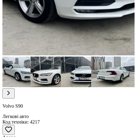
Item
1
of
7
Item
1
of
Volvo S90
7
Легкові авто
Код техніки: 4217