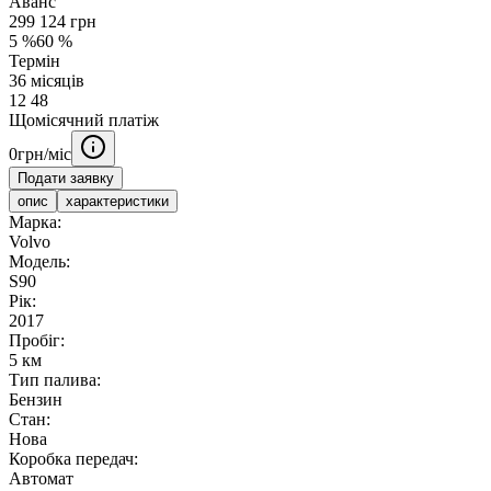
Аванс
299 124
грн
5
%
60
%
Термін
36
місяців
12
48
Щомісячний платіж
0
грн/міс
Подати заявку
опис
характеристики
Марка:
Volvo
Модель:
S90
Рік:
2017
Пробіг:
5 км
Тип палива:
Бензин
Стан:
Нова
Коробка передач:
Автомат