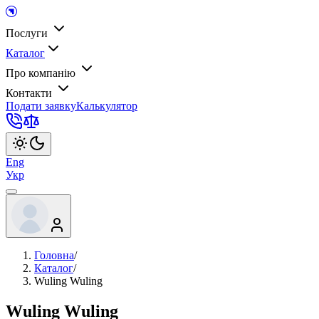
Послуги
Каталог
Про компанію
Контакти
Подати заявку
Калькулятор
Eng
Укр
Головна
/
Каталог
/
Wuling Wuling
Wuling Wuling