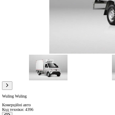
Item
1
of
3
Item
1
of
Wuling Wuling
3
Комерційні авто
Код техніки: 4396