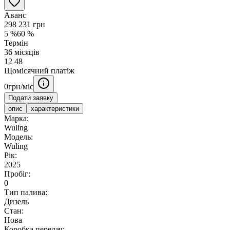
Аванс
298 231
грн
5
%
60
%
Термін
36
місяців
12
48
Щомісячний платіж
0
грн/міс
Подати заявку
опис
характеристики
Марка:
Wuling
Модель:
Wuling
Рік:
2025
Пробіг:
0
Тип палива:
Дизель
Стан:
Нова
Коробка передач: