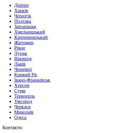
Дніпро
Харків
Чернігів
Полтава
Запоріжжя
Хмельницький
Кропивницький
Житомир
Рівне
Луцьк
Вінниця
Львів
Чернівці
Кривий Ріг
Івано-Франківськ
Херсон
Суми
Тернопіль
Ужгород
Черкаси
Миколаїв
Одеса
Контакти
: