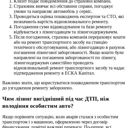
Клієнт подає повідомлення до страхової компанії.
Страховик вивчає всі обставини справи, погоджує
умови та направляє автомобіль у сервіс.
Проводиться оцінка пошкоджень експертом та СТО, які
визначають вартість відновлювального ремонту.
Погодження суми відшкодування та бази ремонту
відбувається з лізингодавцем та лізингоодержувачем.
Після погодження, страхова компанія перераховує кошти
або на ремонт транспортного засобу на станцію
технічного обслуговування, або лізингодавцю в рахунок
погашення лізингової заборгованості. Якщо кошти були
направлені на погашення заборгованості по лізингу,
лізингоодержувач самостійно проводить
відновлювальний ремонт транспортного засобу та надає
підтвердження ремонту в ЕСКА Капітал.
Важливо знати, що користуватися пошкодженим транспортом
до узгодження ремонту заборонено.
Чим лізинг вигідніший під час ДТП, ніж
володіння особистим авто?
Якщо порівняти ситуацію, коли аварія сталася з особистим
транспортом і з машиною, оформленою через договір
фінансування, помітні важливі переваги. По-перше, всі