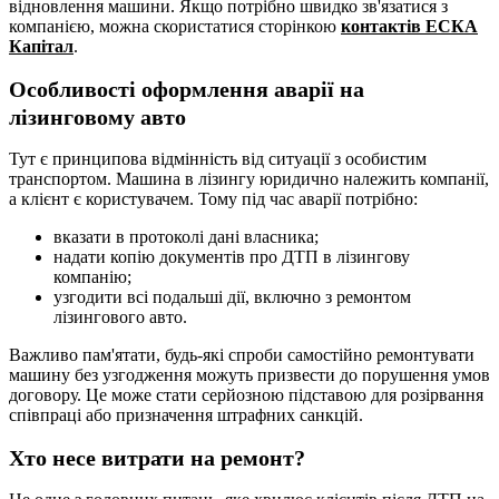
відновлення машини. Якщо потрібно швидко зв'язатися з
компанією, можна скористатися сторінкою
контактів ЕСКА
Капітал
.
Особливості оформлення аварії на
лізинговому авто
Тут є принципова відмінність від ситуації з особистим
транспортом. Машина в лізингу юридично належить компанії,
а клієнт є користувачем. Тому під час аварії потрібно:
вказати в протоколі дані власника;
надати копію документів про ДТП в лізингову
компанію;
узгодити всі подальші дії, включно з ремонтом
лізингового авто.
Важливо пам'ятати, будь-які спроби самостійно ремонтувати
машину без узгодження можуть призвести до порушення умов
договору. Це може стати серйозною підставою для розірвання
співпраці або призначення штрафних санкцій.
Хто несе витрати на ремонт?