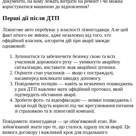
документи, на кому лежать витрати на ремонт і чи можна
користуватися машиною до відновлення?
Перші дії після ДТП
Лізингове авто перебуває у власності лізингодавця. Але цей
факт нічого не змінює, адже незалежно від того, хто
офіційний власник, алгоритм дій при аварії завжди
однаковий:
Зупинитися та забезпечити безпеку свою та всіх
учасників дорожнього руху — увімкнути аварійну
сигналізацію, виставити знак аварійної зупинки.
Оцінити стан учасників — якщо є постраждалі,
насамперед викликати швидку допомогу.
Повідомити поліцію — навіть за незначних пошкоджень
у разі ДТП важливо мати офіційний протокол, який
підтвердить обставини аварії.
Зробити фото- та відеофіксацію — знімки пошкоджень і
місця події будуть корисні під час врегулювання питання
зі страховкою та в лізинговій компанії.
Повідомити лізингодавця — це обов'язковий етап. Він
зобов'язаний знати про те, що сталося, одразу після аварії. Це
вимога договору і важливий крок для подальшого