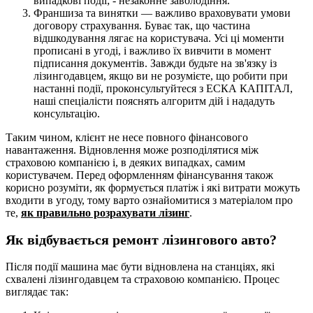
випадкові події; - незаконне заволодіння.
Франшиза та винятки — важливо враховувати умови
договору страхування. Буває так, що частина
відшкодування лягає на користувача. Усі ці моменти
прописані в угоді, і важливо їх вивчити в момент
підписання документів. Завжди будьте на зв'язку із
лізингодавцем, якщо ви не розумієте, що робити при
настанні події, проконсультуйтеся з ЕСКА КАПІТАЛ,
наші спеціалісти пояснять алгоритм дій і нададуть
консультацію.
Таким чином, клієнт не несе повного фінансового
навантаження. Відновлення може розподілятися між
страховою компанією і, в деяких випадках, самим
користувачем. Перед оформленням фінансування також
корисно розуміти, як формується платіж і які витрати можуть
входити в угоду, тому варто ознайомитися з матеріалом про
те,
як правильно розрахувати лізинг
.
Як відбувається ремонт лізингового авто?
Після події машина має бути відновлена на станціях, які
схвалені лізингодавцем та страховою компанією. Процес
виглядає так: