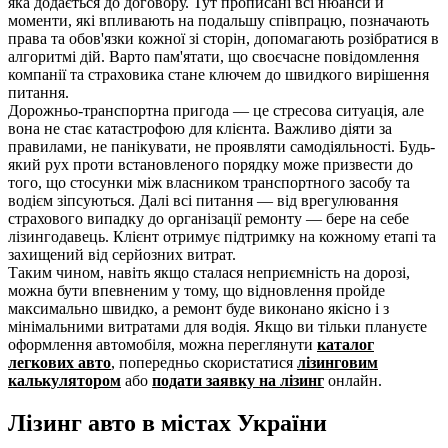
яка додається до договору. Тут прописані всі нюанси й
моменти, які впливають на подальшу співпрацю, позначають
права та обов'язки кожної зі сторін, допомагають розібратися в
алгоритмі дій. Варто пам'ятати, що своєчасне повідомлення
компанії та страховика стане ключем до швидкого вирішення
питання.
Дорожньо-транспортна пригода — це стресова ситуація, але
вона не стає катастрофою для клієнта. Важливо діяти за
правилами, не панікувати, не проявляти самодіяльності. Будь-
який рух проти встановленого порядку може призвести до
того, що стосунки між власником транспортного засобу та
водієм зіпсуються. Далі всі питання — від врегулювання
страхового випадку до організації ремонту — бере на себе
лізингодавець. Клієнт отримує підтримку на кожному етапі та
захищений від серйозних витрат.
Таким чином, навіть якщо сталася неприємність на дорозі,
можна бути впевненим у тому, що відновлення пройде
максимально швидко, а ремонт буде виконано якісно і з
мінімальними витратами для водія. Якщо ви тільки плануєте
оформлення автомобіля, можна переглянути
каталог
легкових авто
, попередньо скористатися
лізинговим
калькулятором
або
подати заявку на лізинг
онлайн.
Лізинг авто в містах України