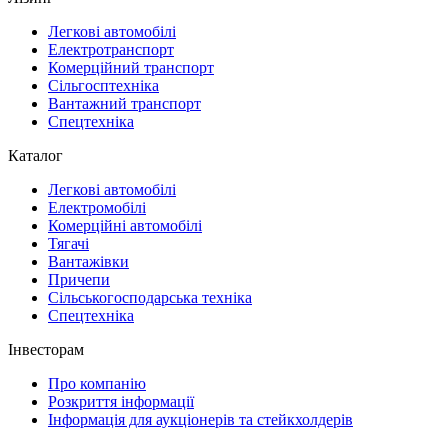
Легкові автомобілі
Електротранспорт
Комерційний транспорт
Сільгосптехніка
Вантажний транспорт
Спецтехніка
Каталог
Легкові автомобілі
Електромобілі
Комерційні автомобілі
Тягачі
Вантажівки
Причепи
Сільськогосподарська техніка
Спецтехніка
Інвесторам
Про компанію
Розкриття інформації
Інформація для аукціонерів та стейкхолдерів