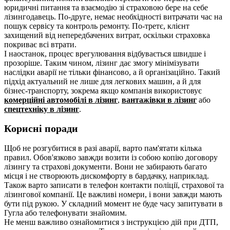
юридичні питання та взаємодію зі страховою бере на себе
лізингодавець. По-друге, немає необхідності витрачати час на
пошук сервісу та контроль ремонту. По-третє, клієнт
захищений від непередбачених витрат, оскільки страховка
покриває всі втрати.
І наостанок, процес врегулювання відбувається швидше і
прозоріше. Таким чином, лізинг дає змогу мінімізувати
наслідки аварії не тільки фінансово, а й організаційно. Такий
підхід актуальний не лише для легкових машин, а й для
бізнес-транспорту, зокрема якщо компанія використовує
комерційні автомобілі в лізинг
,
вантажівки в лізинг
або
спецтехніку в лізинг
.
Корисні поради
Щоб не розгубитися в разі аварії, варто пам'ятати кілька
правил. Обов'язково завжди возити із собою копію договору
лізингу та страхові документи. Вони не забирають багато
місця і не створюють дискомфорту в бардачку, наприклад.
Також варто записати в телефон контакти поліції, страхової та
лізингової компанії. Це важливі номери, і вони завжди мають
бути під рукою. У складний момент не буде часу запитувати в
Гугла або телефонувати знайомим.
Не менш важливо ознайомитися з інструкцією дій при ДТП,