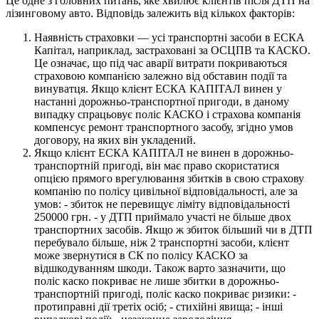
Це одне з головних питань, яке хвилює клієнтів після ДТП на
лізинговому авто. Відповідь залежить від кількох факторів:
Наявність страховки — усі транспортні засоби в ЕСКА
Капітал, наприклад, застраховані за ОСЦПВ та КАСКО.
Це означає, що під час аварії витрати покриваються
страховою компанією залежно від обставин події та
винуватця. Якщо клієнт ЕСКА КАПІТАЛ винен у
настанні дорожньо-транспортної пригоди, в даному
випадку спрацьовує поліс КАСКО і страхова компанія
компенсує ремонт транспортного засобу, згідно умов
договору, на яких він укладений.
Якщо клієнт ЕСКА КАПІТАЛ не винен в дорожньо-
транспортній пригоді, він має право скористатися
опцією прямого врегулювання збитків в свою страхову
компанію по полісу цивільної відповідальності, але за
умов: - збиток не перевищує ліміту відповідальності
250000 грн. - у ДТП приймало участі не більше двох
транспортних засобів. Якщо ж збиток більший чи в ДТП
перебувало більше, ніж 2 транспортні засоби, клієнт
може звернутися в СК по полісу КАСКО за
відшкодуванням шкоди. Також варто зазначити, що
поліс каско покриває не лише збитки в дорожньо-
транспортній пригоді, поліс каско покриває ризики: -
протиправні дії третіх осіб; - стихійні явища; - інші