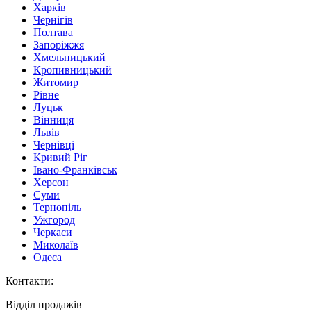
Харків
Чернігів
Полтава
Запоріжжя
Хмельницький
Кропивницький
Житомир
Рівне
Луцьк
Вінниця
Львів
Чернівці
Кривий Ріг
Івано-Франківськ
Херсон
Суми
Тернопіль
Ужгород
Черкаси
Миколаїв
Одеса
Контакти
:
Відділ продажів