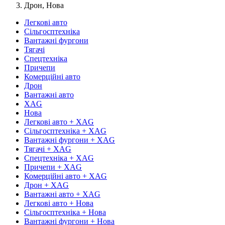
Дрон, Нова
Легкові авто
Сільгосптехніка
Вантажні фургони
Тягачі
Спецтехніка
Причепи
Комерційні авто
Дрон
Вантажні авто
XAG
Нова
Легкові авто + XAG
Сільгосптехніка + XAG
Вантажні фургони + XAG
Тягачі + XAG
Спецтехніка + XAG
Причепи + XAG
Комерційні авто + XAG
Дрон + XAG
Вантажні авто + XAG
Легкові авто + Нова
Сільгосптехніка + Нова
Вантажні фургони + Нова