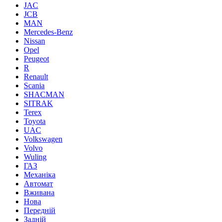
JAC
JCB
MAN
Mercedes-Benz
Nissan
Opel
Peugeot
R
Renault
Scania
SHACMAN
SITRAK
Terex
Toyota
UAC
Volkswagen
Volvo
Wuling
ГАЗ
Механіка
Автомат
Вживана
Нова
Передній
Задній