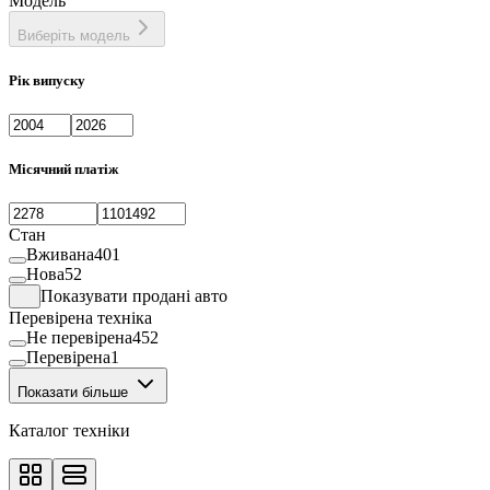
Модель
Виберіть модель
Рік випуску
Місячний платіж
Стан
Вживана
401
Нова
52
Показувати продані авто
Перевірена техніка
Не перевірена
452
Перевірена
1
Показати більше
Каталог техніки