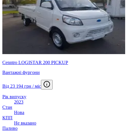
Cenntro LOGISTAR 200 PICKUP
Вантажні фургони
Від 23 194 грн / міс
Рік випуску
2023
Стан
Нова
КПП
Не вказано
Паливо