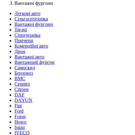
Вантажні фургони
Легкові авто
Сільгосптехніка
Вантажні фургони
Тягачі
Спецтехніка
Причепи
Комерційні авто
Дрон
Вантажні авто
Вантажний фургон
Самоскид
Бензовоз
BMC
Cenntro
Citroen
DAF
DAYUN
Fiat
Ford
Foton
Howo
Isuzu
IVECO