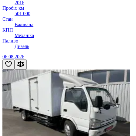
2016
Пробіг, км
501 000
Стан
Вживана
КПП
Механіка
Паливо
Дизель
06.08.2026