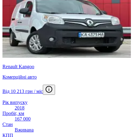
Renault Kangoo
Комерційні авто
Від 10 213 грн / міс
Рік випуску
2018
Пробіг, км
167 000
Стан
Вживана
КПП