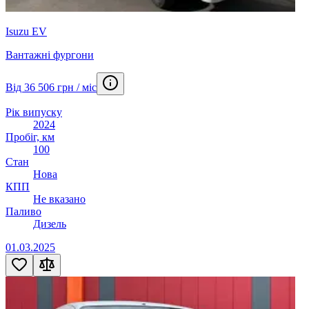
Isuzu EV
Вантажні фургони
Від 36 506 грн / міс
Рік випуску
2024
Пробіг, км
100
Стан
Нова
КПП
Не вказано
Паливо
Дизель
01.03.2025