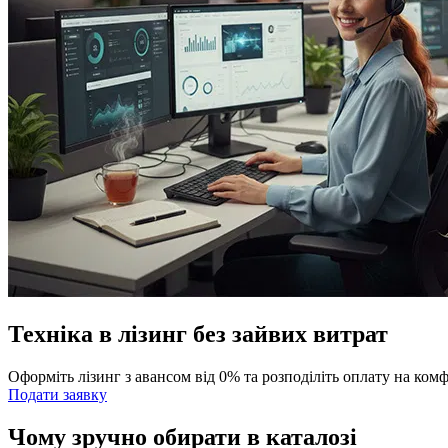
Техніка в лізинг без зайвих витрат
Оформіть лізинг з авансом від 0% та розподіліть оплату на ком
Подати заявку
Чому зручно обирати в каталозі