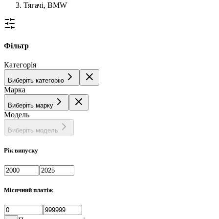
Тягачі, BMW
Фільтр
Категорія
Виберіть категорію
Марка
Виберіть марку
Модель
Виберіть модель
Рік випуску
Місячний платіж