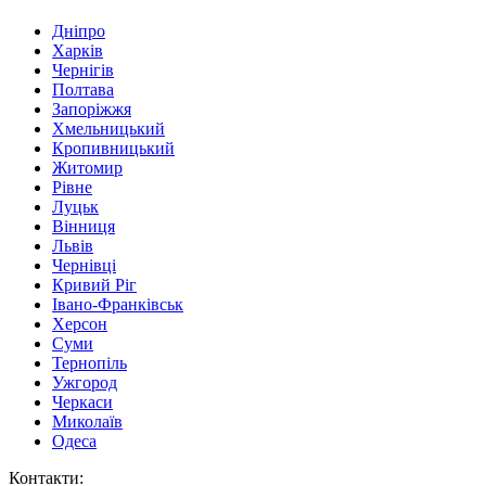
Дніпро
Харків
Чернігів
Полтава
Запоріжжя
Хмельницький
Кропивницький
Житомир
Рівне
Луцьк
Вінниця
Львів
Чернівці
Кривий Ріг
Івано-Франківськ
Херсон
Суми
Тернопіль
Ужгород
Черкаси
Миколаїв
Одеса
Контакти
: