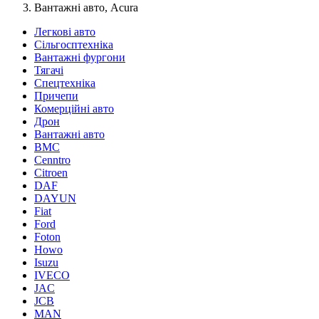
Вантажні авто, Acura
Легкові авто
Сільгосптехніка
Вантажні фургони
Тягачі
Спецтехніка
Причепи
Комерційні авто
Дрон
Вантажні авто
BMC
Cenntro
Citroen
DAF
DAYUN
Fiat
Ford
Foton
Howo
Isuzu
IVECO
JAC
JCB
MAN