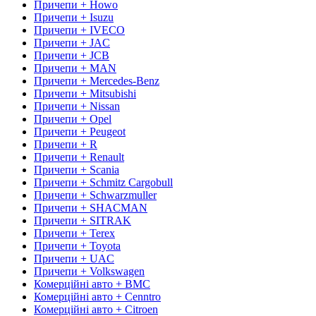
Причепи + Howo
Причепи + Isuzu
Причепи + IVECO
Причепи + JAC
Причепи + JCB
Причепи + MAN
Причепи + Mercedes-Benz
Причепи + Mitsubishi
Причепи + Nissan
Причепи + Opel
Причепи + Peugeot
Причепи + R
Причепи + Renault
Причепи + Scania
Причепи + Schmitz Cargobull
Причепи + Schwarzmuller
Причепи + SHACMAN
Причепи + SITRAK
Причепи + Terex
Причепи + Toyota
Причепи + UAC
Причепи + Volkswagen
Комерційні авто + BMC
Комерційні авто + Cenntro
Комерційні авто + Citroen