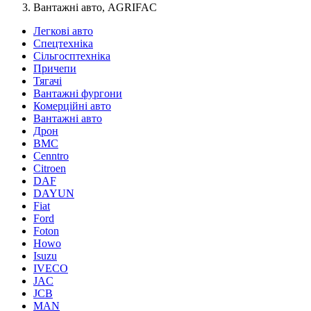
Вантажні авто, AGRIFAC
Легкові авто
Спецтехніка
Сільгосптехніка
Причепи
Тягачі
Вантажні фургони
Комерційні авто
Вантажні авто
Дрон
BMC
Cenntro
Citroen
DAF
DAYUN
Fiat
Ford
Foton
Howo
Isuzu
IVECO
JAC
JCB
MAN