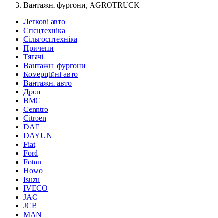
Вантажні фургони, AGROTRUCK
Легкові авто
Спецтехніка
Сільгосптехніка
Причепи
Тягачі
Вантажні фургони
Комерційні авто
Вантажні авто
Дрон
BMC
Cenntro
Citroen
DAF
DAYUN
Fiat
Ford
Foton
Howo
Isuzu
IVECO
JAC
JCB
MAN