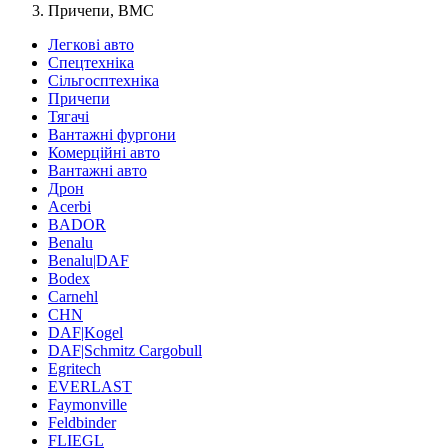
Причепи, BMC
Легкові авто
Спецтехніка
Сільгосптехніка
Причепи
Тягачі
Вантажні фургони
Комерційні авто
Вантажні авто
Дрон
Acerbi
BADOR
Benalu
Benalu|DAF
Bodex
Carnehl
CHN
DAF|Kogel
DAF|Schmitz Cargobull
Egritech
EVERLAST
Faymonville
Feldbinder
FLIEGL