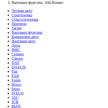
Вантажні фургони, Alfa Romeo
Легкові авто
Спецтехніка
Сільгосптехніка
Причепи
Тягачі
Вантажні фургони
Комерційні авто
Вантажні авто
Дрон
BMC
Cenntro
Citroen
DAF
DAYUN
Fiat
Ford
Foton
Howo
Isuzu
IVECO
JAC
JCB
MAN