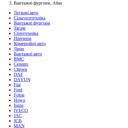
Вантажні фургони, Atlas
Легкові авто
Сільгосптехніка
Вантажні фургони
Тягачі
Спецтехніка
Причепи
Комерційні авто
Дрон
Вантажні авто
BMC
Cenntro
Citroen
DAF
DAYUN
Fiat
Ford
Foton
Howo
Isuzu
IVECO
JAC
JCB
MAN